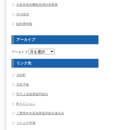
水産多面的機能発揮対策事業
河川状況
鮎釣果情報
アーカイブ
アーカイブ
リンク先
大紀町
天気予報
宮川上流漁業協同組合
釣りビジョン
三重県内水面漁業協同組合連合会
つりエサ市場