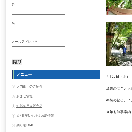
姓
名
メールアドレス
*
メニュー
7月27日（水）
大内山川のご紹介
漁業の安全と大
あまご情報
奉納の鮎は、７月
鮎解禁日＆販売店
今年も無事奉納
令和8年鮎釣場＆放流情報
釣り場MAP