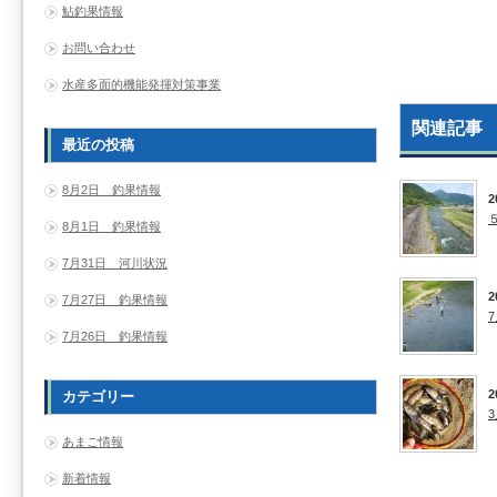
鮎釣果情報
お問い合わせ
水産多面的機能発揮対策事業
関連記事
最近の投稿
8月2日 釣果情報
2
8月1日 釣果情報
7月31日 河川状況
2
7月27日 釣果情報
7月26日 釣果情報
2
カテゴリー
あまご情報
新着情報