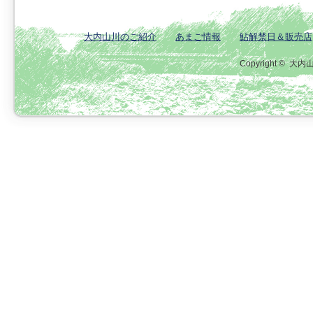
大内山川のご紹介
あまご情報
鮎解禁日＆販売店
Copyright ©
大内