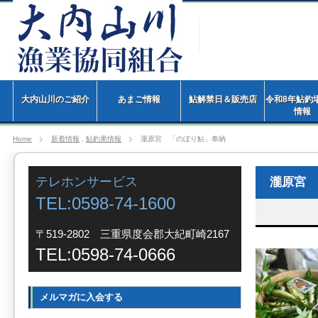
大内山川のご紹介
あまご情報
鮎解禁日＆販売店
令和8年鮎釣
情
Home
新着情報
,
鮎釣果情報
瀧原宮 「のぼり鮎」奉納
テレホンサービス
瀧原宮 
TEL:0598-74-1600
〒519-2802 三重県度会郡大紀町崎2167
TEL:0598-74-0666
メルマガに入会する