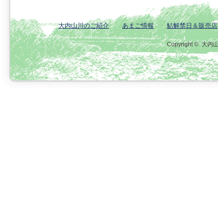
大内山川のご紹介
あまご情報
鮎解禁日＆販売店
Copyright ©
大内