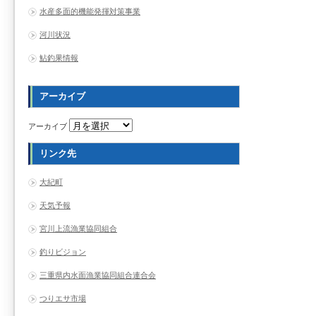
水産多面的機能発揮対策事業
河川状況
鮎釣果情報
アーカイブ
アーカイブ
リンク先
大紀町
天気予報
宮川上流漁業協同組合
釣りビジョン
三重県内水面漁業協同組合連合会
つりエサ市場