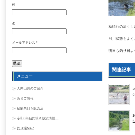
姓
名
秋晴れの清々し
河川状態もよく
メールアドレス
*
明日も釣り日よ
関連記事
メニュー
大内山川のご紹介
2
あまご情報
鮎解禁日＆販売店
2
令和8年鮎釣場＆放流情報
釣り場MAP