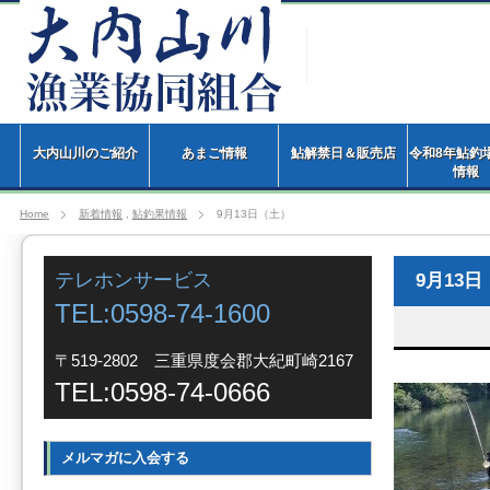
大内山川のご紹介
あまご情報
鮎解禁日＆販売店
令和8年鮎釣
情
Home
新着情報
,
鮎釣果情報
9月13日（土）
テレホンサービス
9月13
TEL:0598-74-1600
〒519-2802 三重県度会郡大紀町崎2167
TEL:0598-74-0666
メルマガに入会する