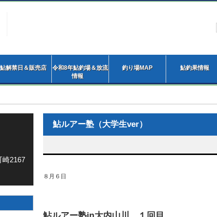
鮎解禁日＆販売店
令和8年鮎釣場＆放流
釣り場MAP
鮎釣果情報
情報
鮎ルアー塾（大学生ver）
崎2167
８月６日
鮎ルアー塾in大内山川 １回目