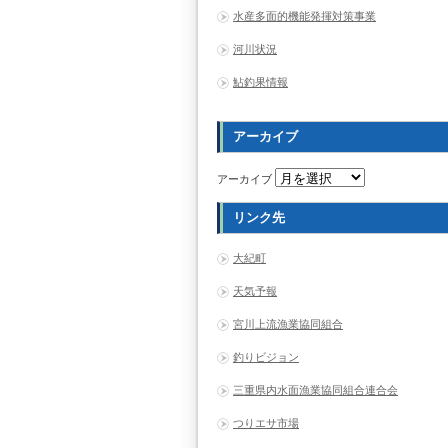
水産多面的機能発揮対策事業
河川状況
鮎釣果情報
アーカイブ
アーカイブ
リンク先
大紀町
天気予報
宮川上流漁業協同組合
釣りビジョン
三重県内水面漁業協同組合連合会
つりエサ市場