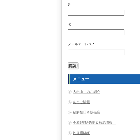
姓
名
メールアドレス
*
メニュー
大内山川のご紹介
あまご情報
鮎解禁日＆販売店
令和8年鮎釣場＆放流情報
釣り場MAP