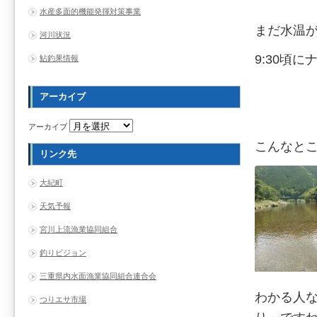
水産多面的機能発揮対策事業
まだ水温
河川状況
9:30頃
鮎釣果情報
アーカイブ
アーカイブ
こんなと
リンク先
大紀町
天気予報
宮川上流漁業協同組合
釣りビジョン
三重県内水面漁業協同組合連合会
わかる人
つりエサ市場