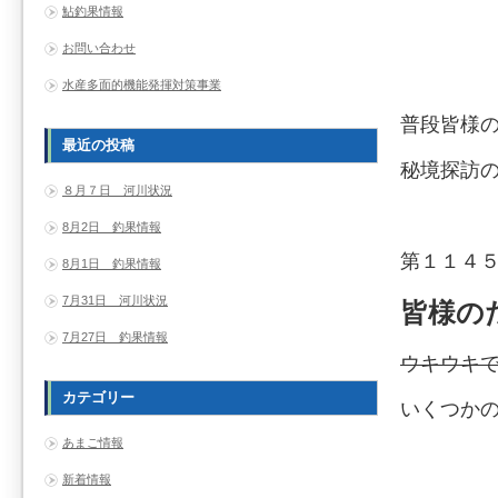
鮎釣果情報
お問い合わせ
水産多面的機能発揮対策事業
普段皆様
最近の投稿
秘境探訪
８月７日 河川状況
8月2日 釣果情報
第１１４
8月1日 釣果情報
7月31日 河川状況
皆様の
7月27日 釣果情報
ウキウキ
カテゴリー
いくつか
あまご情報
新着情報