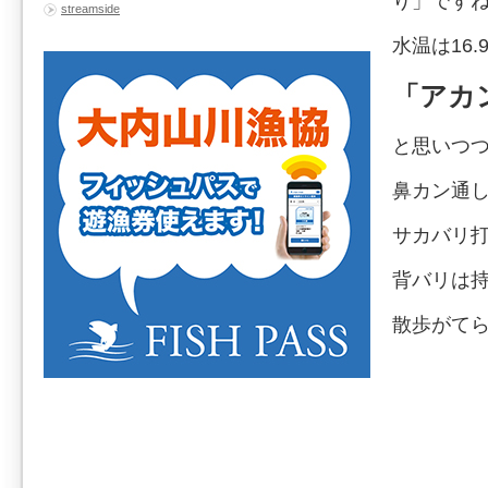
り」です
streamside
水温は16.
「アカン
と思いつ
鼻カン通
サカバリ
背バリは
散歩がて