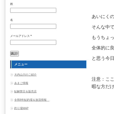
姓
あいにく
名
そんな中
メールアドレス
*
もうちょ
全体的に
と思う今
メニュー
大内山川のご紹介
注意：こ
あまご情報
暇な方だ
鮎解禁日＆販売店
令和8年鮎釣場＆放流情報
釣り場MAP