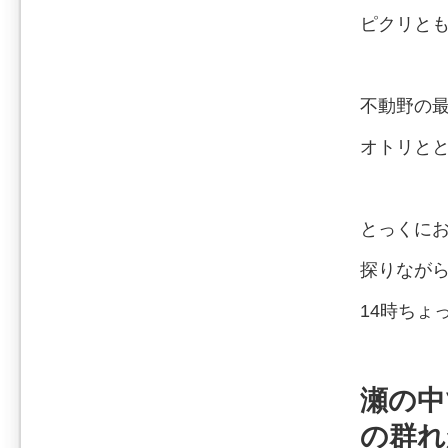
ピクリと
不動野の
オトリと
とっくに
探りなが
14時ちょ
瀬の中
の群れ