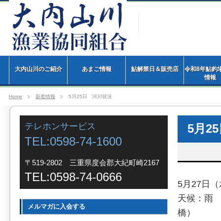
大内山川のご紹介
あまご情報
鮎解禁日＆販売店
令和8年鮎釣
情
Home
新着情報
5月25日 河川状況
テレホンサービス
5月2
TEL:0598-74-1600
〒519-2802 三重県度会郡大紀町崎2167
TEL:0598-74-0666
5月27日
天候：雨 
メルマガに入会する
橋）