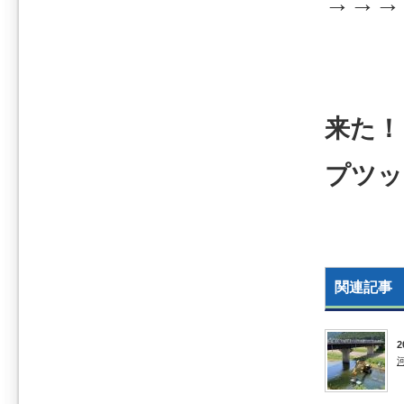
→→→
来た！
プツッ
関連記事
2