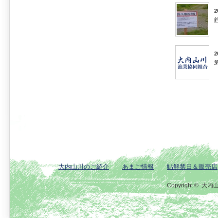
2
2
大内山川のご紹介
あまご情報
鮎解禁日＆販売店
Copyright ©
大内