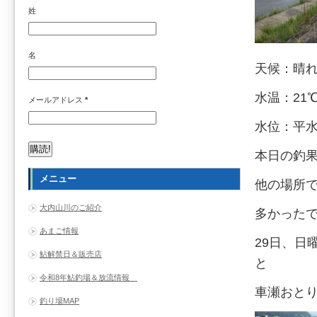
姓
名
天候：晴
水温：21
メールアドレス
*
水位：平
本日の釣果
メニュー
他の場所
大内山川のご紹介
多かった
あまご情報
29日、日
鮎解禁日＆販売店
と
令和8年鮎釣場＆放流情報
車瀬おと
釣り場MAP