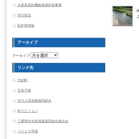
水産多面的機能発揮対策事業
2
河川状況
鮎釣果情報
アーカイブ
アーカイブ
リンク先
大紀町
天気予報
宮川上流漁業協同組合
釣りビジョン
三重県内水面漁業協同組合連合会
つりエサ市場