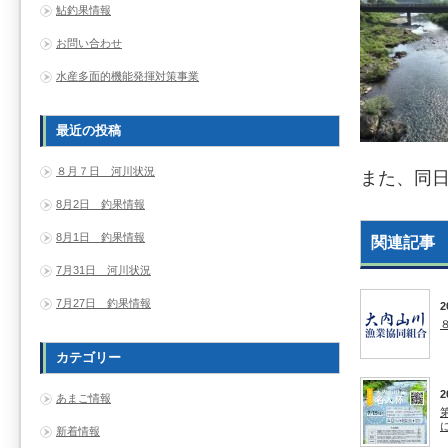
鮎釣果情報
お問い合わせ
水産多面的機能発揮対策事業
最近の投稿
８月７日 河川状況
また、同日
8月2日 釣果情報
8月1日 釣果情報
関連記事
7月31日 河川状況
7月27日 釣果情報
2
カテゴリー
2
あまご情報
新着情報