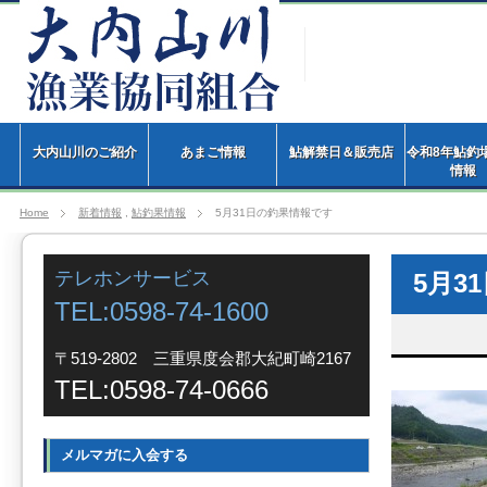
大内山川のご紹介
あまご情報
鮎解禁日＆販売店
令和8年鮎釣
情
Home
新着情報
,
鮎釣果情報
5月31日の釣果情報です
テレホンサービス
5月3
TEL:0598-74-1600
〒519-2802 三重県度会郡大紀町崎2167
TEL:0598-74-0666
メルマガに入会する