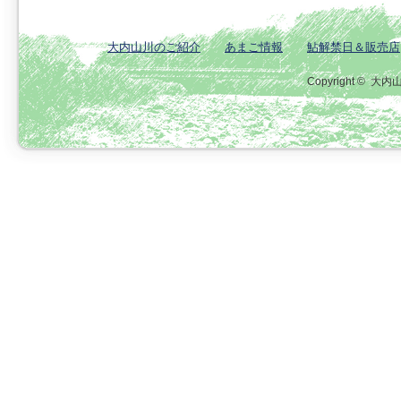
大内山川のご紹介
あまご情報
鮎解禁日＆販売店
Copyright ©
大内