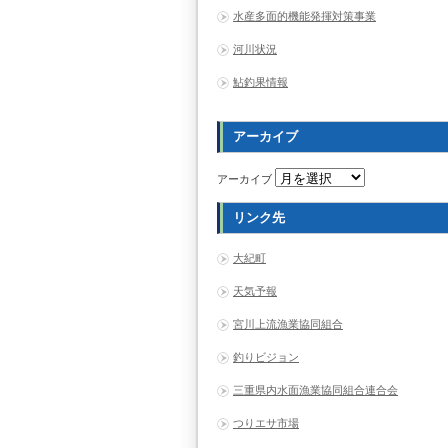
水産多面的機能発揮対策事業
河川状況
鮎釣果情報
アーカイブ
アーカイブ
リンク先
大紀町
天気予報
宮川上流漁業協同組合
釣りビジョン
三重県内水面漁業協同組合連合会
つりエサ市場