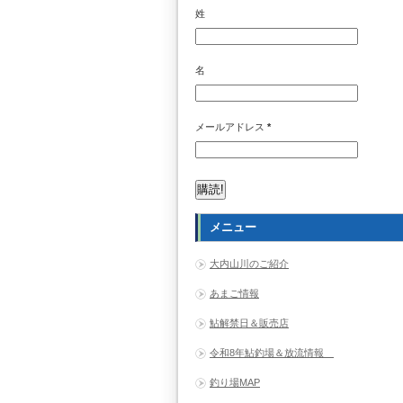
姓
名
メールアドレス
*
メニュー
大内山川のご紹介
あまご情報
鮎解禁日＆販売店
令和8年鮎釣場＆放流情報
釣り場MAP