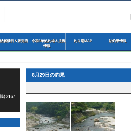
鮎解禁日＆販売店
令和8年鮎釣場＆放流
釣り場MAP
鮎釣果情報
情報
8月29日の釣果
崎2167