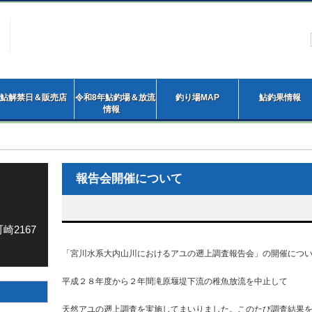
鮎解禁日＆販売店
令和8年鮎釣場＆放流
釣り場MAP
鮎釣果情報
情報
報告会開催について
崎2167
「宮川水系大内山川におけるアユの遡上調査報告会」の開催につ
平成２８年度から２年間滝原堰堤下流の稚魚放流を中止して
天然アユの遡上調査を実施してまいりました。このたび調査結果