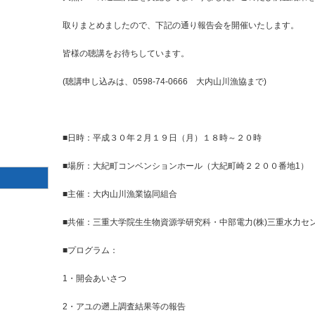
取りまとめましたので、下記の通り報告会を開催いたします。
皆様の聴講をお待ちしています。
(聴講申し込みは、0598-74-0666 大内山川漁協まで)
■日時：平成３０年２月１９日（月）１８時～２０時
■場所：大紀町コンベンションホール（大紀町崎２２００番地1）
■主催：大内山川漁業協同組合
■共催：三重大学院生生物資源学研究科・中部電力(株)三重水力セ
■プログラム：
1・開会あいさつ
2・アユの遡上調査結果等の報告