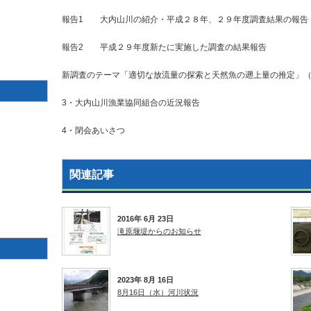
報告1 大内山川の紹介・平成２８年、２９年度調査結果の報告（
報告2 平成２９年度新たに実施した調査の結果報告
新調査のテーマ「適切な放流量の探索と天然魚の遡上量の推定」
3・大内山川漁業協同組合の近況報告
4・閉会あいさつ
関連記事
2016年 6月 23日
滝原堰堤からのお知らせ
2023年 8月 16日
8月16日（水）河川状況