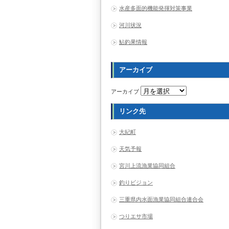
水産多面的機能発揮対策事業
河川状況
鮎釣果情報
アーカイブ
アーカイブ
リンク先
大紀町
天気予報
宮川上流漁業協同組合
釣りビジョン
三重県内水面漁業協同組合連合会
つりエサ市場