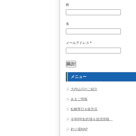
姓
名
メールアドレス
*
メニュー
大内山川のご紹介
あまご情報
鮎解禁日＆販売店
令和8年鮎釣場＆放流情報
釣り場MAP