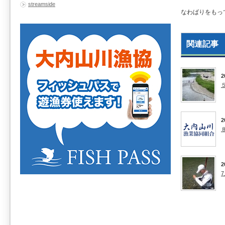
streamside
なわばりをもっ
関連記事
2
2
2