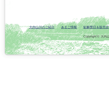
大内山川のご紹介
あまご情報
鮎解禁日＆販売店
Copyright ©
大内