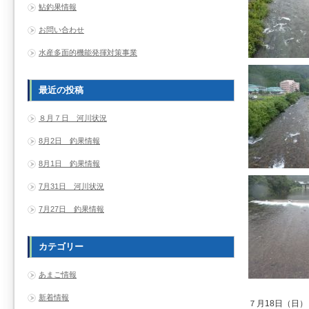
鮎釣果情報
お問い合わせ
水産多面的機能発揮対策事業
最近の投稿
８月７日 河川状況
8月2日 釣果情報
8月1日 釣果情報
7月31日 河川状況
7月27日 釣果情報
カテゴリー
あまご情報
新着情報
７月18日（日）