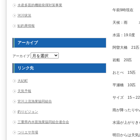
水産多面的機能発揮対策事業
午前9時現在
河川状況
天候：雨 水
鮎釣果情報
水温：19.0度
アーカイブ
阿曽大橋 21匹
アーカイブ
岩船 20匹
リンク先
おとべ 15匹
大紀町
平瀬橋 10匹
天気予報
サイズ 15～22
宮川上流漁業協同組合
雨が降ったりや
釣りビジョン
三重県内水面漁業協同組合連合会
水温が上がりき
つりエサ市場
明日からは天気