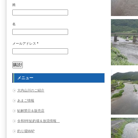
姓
名
メールアドレス
*
メニュー
大内山川のご紹介
あまご情報
鮎解禁日＆販売店
令和8年鮎釣場＆放流情報
釣り場MAP