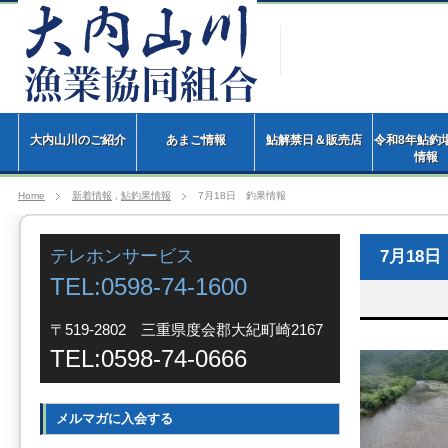
大内山川のご紹介
あまご情報
鮎解禁日＆販売店
令和8年鮎釣
情
Home
新着情報
,
鮎釣果情報
7月18日 釣果情報
テレホンサービス
7月18
TEL:0598-74-1600
〒519-2802 三重県度会郡大紀町崎2167
TEL:0598-74-0666
メルマガに入会する