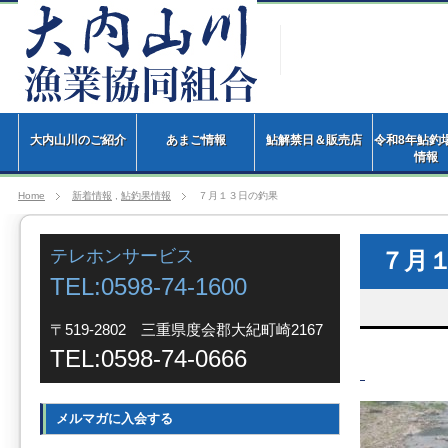
大内山川のご紹介
あまご情報
鮎解禁日＆販売店
令和8年鮎釣
情
Home
新着情報
,
鮎釣果情報
７月１３日の釣果
テレホンサービス
７月
TEL:0598-74-1600
〒519-2802 三重県度会郡大紀町崎2167
TEL:0598-74-0666
メルマガに入会する