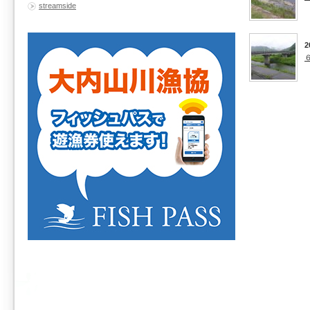
streamside
2