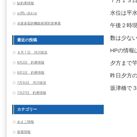
７月１３
鮎釣果情報
水位は平
お問い合わせ
水産多面的機能発揮対策事業
午後２時
数は少ない
最近の投稿
HPの情報
８月７日 河川状況
夕方まで
8月2日 釣果情報
8月1日 釣果情報
昨日夕方
7月31日 河川状況
坂津橋で
7月27日 釣果情報
カテゴリー
あまご情報
新着情報