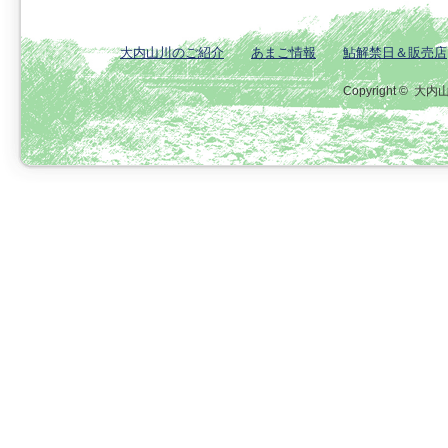
大内山川のご紹介
あまご情報
鮎解禁日＆販売店
Copyright ©
大内