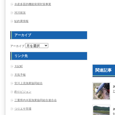
水産多面的機能発揮対策事業
河川状況
鮎釣果情報
アーカイブ
アーカイブ
リンク先
大紀町
関連記事
天気予報
宮川上流漁業協同組合
2
釣りビジョン
三重県内水面漁業協同組合連合会
つりエサ市場
2