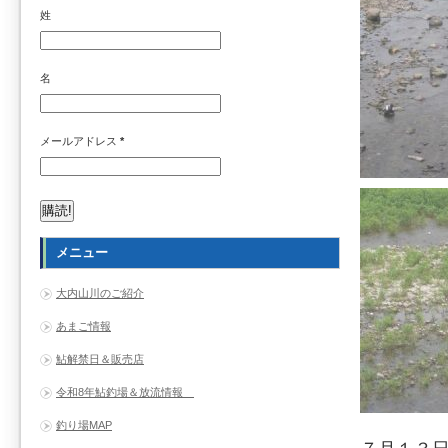
姓
名
メールアドレス
*
メニュー
大内山川のご紹介
あまご情報
鮎解禁日＆販売店
令和8年鮎釣場＆放流情報
釣り場MAP