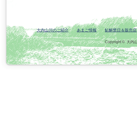
大内山川のご紹介
あまご情報
鮎解禁日＆販売店
Copyright ©
大内