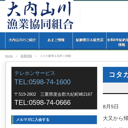
大内山川のご紹介
あまご情報
鮎解禁日＆販売店
令和8年鮎釣
情
Home
新着情報
コタカ解禁＆友釣り体験
テレホンサービス
コタ
TEL:0598-74-1600
〒519-2802 三重県度会郡大紀町崎2167
TEL:0598-74-0666
8月5日
大又から
メルマガに入会する