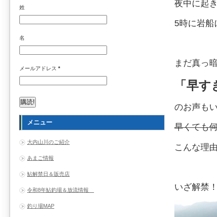
夜中に起
姓
5時に岩船
名
まだ真っ
メールアドレス
*
「早す
のお声も
メニュー
早くても
大内山川のご紹介
こんな理
あまご情報
鮎解禁日＆販売店
いざ解禁
令和8年鮎釣場＆放流情報
釣り場MAP