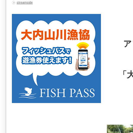
streamside
ア
「