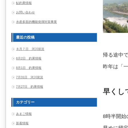
鮎釣果情報
お問い合わせ
水産多面的機能発揮対策事業
最近の投稿
８月７日 河川状況
帰る途中
8月2日 釣果情報
昨年は「
8月1日 釣果情報
7月31日 河川状況
7月27日 釣果情報
早くし
カテゴリー
あまご情報
8時半開始
新着情報