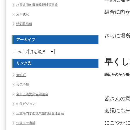
早めに帰
水産多面的機能発揮対策事業
組合に向
河川状況
鮎釣果情報
さらに場
アーカイブ
アーカイブ
早くし
リンク先
諦めたのかも知ら
大紀町
天気予報
宮川上流漁業協同組合
皆さんの
釣りビジョン
会議にも
三重県内水面漁業協同組合連合会
にこやか
つりエサ市場