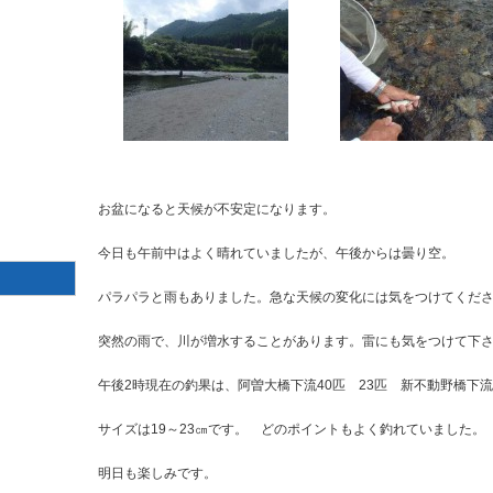
お盆になると天候が不安定になります。
今日も午前中はよく晴れていましたが、午後からは曇り空。
パラパラと雨もありました。急な天候の変化には気をつけてくだ
突然の雨で、川が増水することがあります。雷にも気をつけて下
午後2時現在の釣果は、阿曽大橋下流40匹 23匹 新不動野橋下流
サイズは19～23㎝です。 どのポイントもよく釣れていました。
明日も楽しみです。