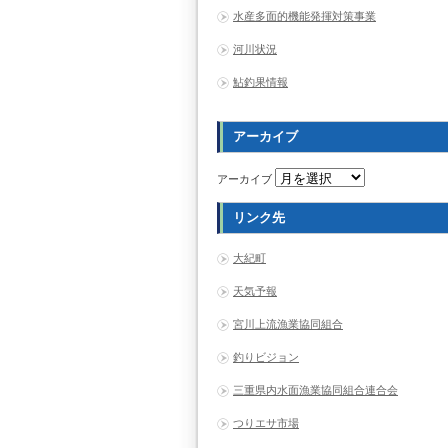
水産多面的機能発揮対策事業
河川状況
鮎釣果情報
アーカイブ
アーカイブ
リンク先
大紀町
天気予報
宮川上流漁業協同組合
釣りビジョン
三重県内水面漁業協同組合連合会
つりエサ市場