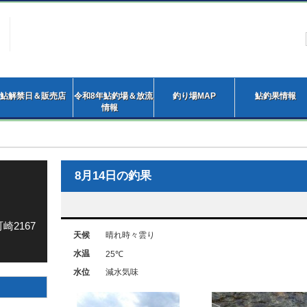
鮎解禁日＆販売店
令和8年鮎釣場＆放流
釣り場MAP
鮎釣果情報
情報
8月14日の釣果
崎2167
天候
晴れ時々雲り
水温
25℃
水位
減水気味