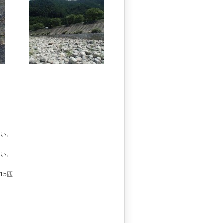
さい。
さい。
15匹