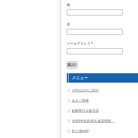
姓
名
メールアドレス
*
メニュー
大内山川のご紹介
あまご情報
鮎解禁日＆販売店
令和8年鮎釣場＆放流情報
釣り場MAP